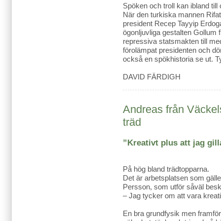
Spöken och troll kan ibland till 
När den turkiska mannen Rifat 
president Recep Tayyip Erdog
ögonljuvliga gestalten Gollum
repressiva statsmakten till med 
förolämpat presidenten och dömd
också en spökhistoria se ut. T
DAVID FÄRDIGH
Andreas från Väckel
träd
”Kreativt plus att jag gill
På hög bland trädtopparna.
Det är arbetsplatsen som gäller
Persson, som utför såväl beskä
– Jag tycker om att vara kreati
En bra grundfysik men framför