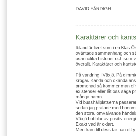
DAVID FÄRDIGH
Karaktärer och kants
Ibland är livet som i en Klas
oväntade sammanhang och säl
osannolika historier och som v
överallt. Karaktärer och kantst
På vandring i Växjö. På dimmig
krogar. Kända och okända ansik
promenad så kommer man ofrå
existenser eller låt oss säga pro
många namn.
Vid busshållplatserna passera
sedan jag pratade med honom.
den stora, omvälvande händel
Växjö bubblar av positiv energ
Exakt vad är oklart.
Men fram till dess tar han ett y