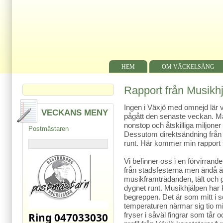
HEM
OM VÄCKELSÅNG
Rapport från Musikh
Ingen i Växjö med omnejd lär 
VECKANS MENY
pågått den senaste veckan. 
nonstop och åtskilliga miljoner 
Postmästaren
Dessutom direktsändning från S
runt. Här kommer min rapport
Vi befinner oss i en förvirrande
från stadsfesterna men ändå ä
musikframträdanden, tält och 
dygnet runt. Musikhjälpen har 
begreppen. Det är som mitt i 
temperaturen närmar sig tio m
fryser i såväl fingrar som tår o
Ring 047033030