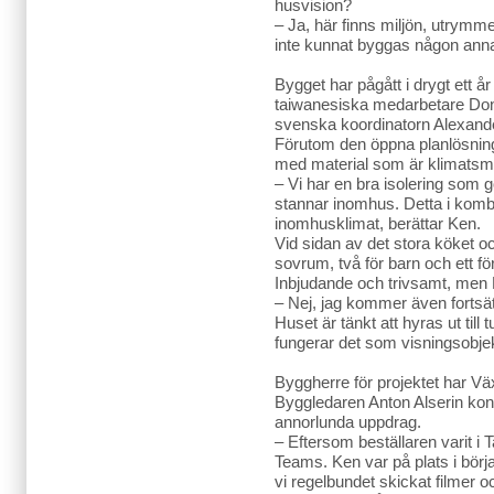
husvision?
– Ja, här finns miljön, utrymm
inte kunnat byggas någon ann
Bygget har pågått i drygt ett 
taiwanesiska medarbetare Do
svenska koordinatorn Alexander
Förutom den öppna planlösnin
med material som är klimatsmar
– Vi har en bra isolering som gö
stannar inomhus. Detta i komb
inomhusklimat, berättar Ken.
Vid sidan av det stora köket o
sovrum, två för barn och ett f
Inbjudande och trivsamt, men 
– Nej, jag kommer även fortsät
Huset är tänkt att hyras ut till 
fungerar det som visningsobjek
Byggherre för projektet har Vä
Byggledaren Anton Alserin kons
annorlunda uppdrag.
– Eftersom beställaren varit i 
Teams. Ken var på plats i bör
vi regelbundet skickat filmer o