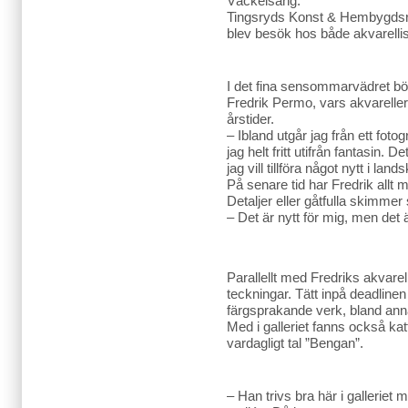
Väckelsång.
Tingsryds Konst & Hembygdsru
blev besök hos både akvarellist
I det fina sensommarvädret bör
Fredrik Permo, vars akvareller
årstider.
– Ibland utgår jag från ett foto
jag helt fritt utifrån fantasin.
jag vill tillföra något nytt i lan
På senare tid har Fredrik allt m
Detaljer eller gåtfulla skimme
– Det är nytt för mig, men det 
Parallellt med Fredriks akvarel
teckningar. Tätt inpå deadlinen
färgsprakande verk, bland ann
Med i galleriet fanns också kat
vardagligt tal ”Bengan”.
– Han trivs bra här i galleriet