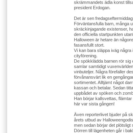
skrämmandets ädla konst till
president Erdogan.
Det är sen fredagseftermiddag
Förväntansfulla barn, många u
skräckinjagande existenser, h
den officiella startpunkten uta
Halloween är hetare än någonsi
fasansfullt stort.
Vi kan bara släppa iväg några i
cityförening.
De spökklädda barnen rör sig ot
samlar samtidigt vuxenvärlden 
vinbuteljer. Några förefaller d
förvånansvärt lik en gengånga
sortimentet. Alltjämt något da
kassan och betalar. Sedan tit
uppbådet av spöken och zombi
Han börjar kallsvettas, flämtar
här var sista gången!
Även reporterlivet bjuder på sk
årets utbud av Halloweengodis.
men sedan börjar det plötsligt
Dörren till lägenheten går i bak