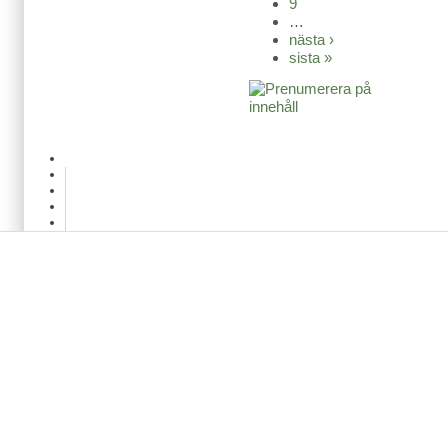
9
…
nästa ›
sista »