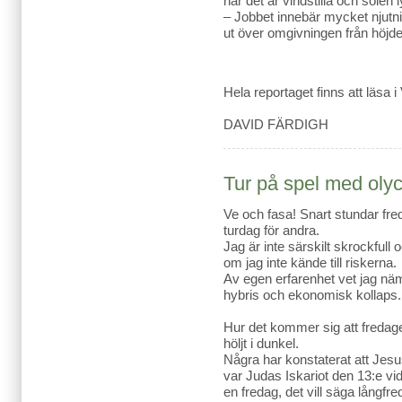
när det är vindstilla och solen 
– Jobbet innebär mycket njutni
ut över omgivningen från höjden 
Hela reportaget finns att läsa
DAVID FÄRDIGH
Tur på spel med olyck
Ve och fasa! Snart stundar fr
turdag för andra.
Jag är inte särskilt skrockfull 
om jag inte kände till riskerna.
Av egen erfarenhet vet jag näml
hybris och ekonomisk kollaps.
Hur det kommer sig att fredag
höljt i dunkel.
Några har konstaterat att Jesu
var Judas Iskariot den 13:e v
en fredag, det vill säga långfr