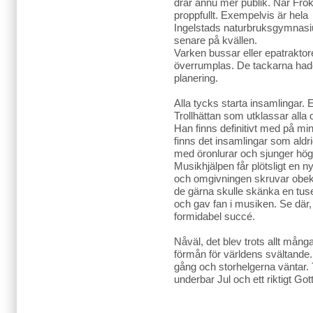
drar ännu mer publik. När Frök
proppfullt. Exempelvis är hela
Ingelstads naturbruksgymnasiu
senare på kvällen.
Varken bussar eller epatraktor
överrumplas. De tackarna hade
planering.
Alla tycks starta insamlingar.
Trollhättan som utklassar alla
Han finns definitivt med på min
finns det insamlingar som aldr
med öronlurar och sjunger högl
Musikhjälpen får plötsligt en ny
och omgivningen skruvar obekvä
de gärna skulle skänka en tus
och gav fan i musiken. Se där,
formidabel succé.
Nåväl, det blev trots allt mång
förmån för världens svältande
gång och storhelgerna väntar. T
underbar Jul och ett riktigt Got