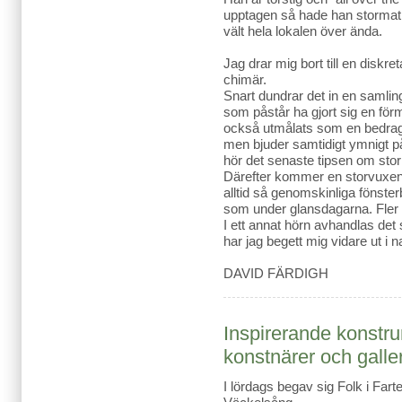
upptagen så hade han stormat 
vält hela lokalen över ända.
Jag drar mig bort till en diskre
chimär.
Snart dundrar det in en samlin
som påstår ha gjort sig en fö
också utmålats som en bedragare
men bjuder samtidigt ymnigt på
hör det senaste tipsen om stor
Därefter kommer en storvuxen b
alltid så genomskinliga fönste
som under glansdagarna. Fler dr
I ett annat hörn avhandlas de
har jag begett mig vidare ut i n
DAVID FÄRDIGH
Inspirerande konstr
konstnärer och galler
I lördags begav sig Folk i Fart