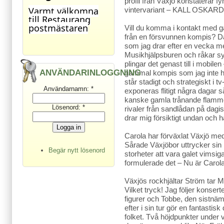
profil från Växjö konstaterar f
Varmt välkomna
vintervariant – KALL OSKA
till Restaurang
postmästaren
Vill du komma i kontakt med g
från en försvunnen kompis? Då
som jag drar efter en vecka me
Musikhjälpsburen och råkar s
plingar det genast till i mobi
ANVÄNDARINLOGGNING
gammal kompis som jag inte hör
står stadigt och strategiskt i
Användarnamn:
*
exponeras flitigt några dagar 
kanske gamla trånande flammor
Lösenord:
*
rivaler från sandlådan på dag
drar mig försiktigt undan och 
Carola har förväxlat Växjö me
Sårade Växjöbor uttrycker sin 
Begär nytt lösenord
storheter att vara galet vimsig
formulerade det – Nu är Carol
Växjös rockhjältar Ström tar 
Vilket tryck! Jag följer konser
figurer och Tobbe, den sistn
efter i sin tur gör en fantastis
folket. Två höjdpunkter under 