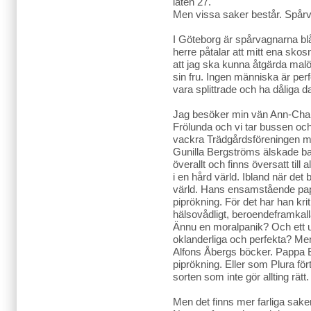
låten 27.
Men vissa saker består. Spårva
I Göteborg är spårvagnarna blå
herre påtalar att mitt ena skos
att jag ska kunna åtgärda malö
sin fru. Ingen människa är pe
vara splittrade och ha dåliga d
Jag besöker min vän Ann-Charl
Frölunda och vi tar bussen och
vackra Trädgårdsföreningen mit
Gunilla Bergströms älskade b
överallt och finns översatt till 
i en hård värld. Ibland när det bli
värld. Hans ensamstående papp
piprökning. För det har han krit
hälsovådligt, beroendeframkall
Ännu en moralpanik? Och ett utt
oklanderliga och perfekta? Men
Alfons Åbergs böcker. Pappa Be
piprökning. Eller som Plura för
sorten som inte gör allting rätt.
Men det finns mer farliga sak