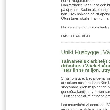
nerför Niagarafallen.
Han färdades i en tunna och b
på sjukhus. Sedan åkte han jor
han 1925 halkade på ett apelsi
Otur i turen skulle man kunna 
Nu önskar jag er alla en härl
DAVID FÄRDIGH
Unikt Husbygge i V
Taiwanesisk arkitekt
drömhus i Väckelsån
”Här finns miljön, ut
Smultronställe. Det är benämn
arkitekten och inredaren Ken L
skogsnära, grön miljö har de b
generösa familjeutrymmen samt
– Huset speglar min filosofi om
I ett naturskönt villaområde i 
vision om framtidens boende. 