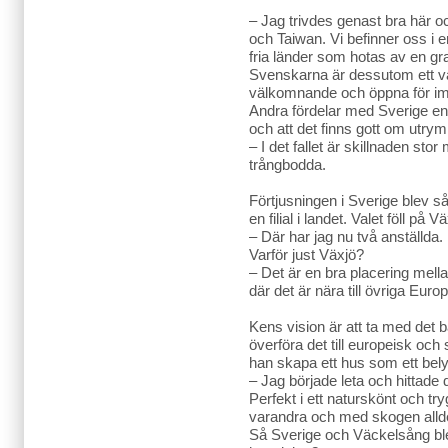
– Jag trivdes genast bra här oc
och Taiwan. Vi befinner oss i e
fria länder som hotas av en g
Svenskarna är dessutom ett vän
välkomnande och öppna för imp
Andra fördelar med Sverige enl
och att det finns gott om utry
– I det fallet är skillnaden st
trångbodda.
Förtjusningen i Sverige blev s
en filial i landet. Valet föll på Vä
– Där har jag nu två anställda.
Varför just Växjö?
– Det är en bra placering me
där det är nära till övriga Europ
Kens vision är att ta med det b
överföra det till europeisk och 
han skapa ett hus som ett be
– Jag började leta och hittade
Perfekt i ett naturskönt och tr
varandra och med skogen alldele
Så Sverige och Väckelsång blev