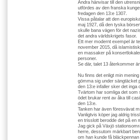
Andra hänvisar till den utren
utfördes av den franska kunge
fredagen den 13:e 1307.
Vissa påtalar att den europis
maj 1927, då den tyska börsen
skulle bana vägen för det naz
det andra världskrigets fasor.
Ett mer modernt exempel är te
november 2015, då islamistiska
en massaker på konsertlokale
personer.
Se där, talet 13 återkommer ä
Nu finns det enligt min mening
gömma sig under sängtäcket p
den 13:e infaller sker det inga o
Tvärtom har somliga det som s
ödet brukar rent av åka till cas
den 13:e.
Tanken har även föresvävat m
Vanligtvis köper jag aldrig tri
en trisslott berodde det på en 
Jag gick på Växjö stationsområ
herre, dessutom märkbart ber
om han kunde få bläckpennan so