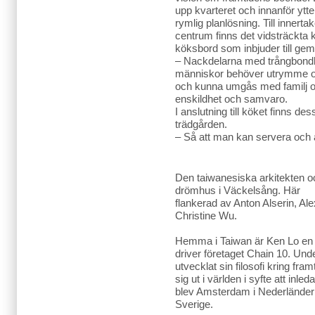
upp kvarteret och innanför yt
rymlig planlösning. Till innert
centrum finns det vidsträckta 
köksbord som inbjuder till g
– Nackdelarna med trångbondhe
människor behöver utrymme och
och kunna umgås med familj och
enskildhet och samvaro.
I anslutning till köket finns des
trädgården.
– Så att man kan servera och ä
Den taiwanesiska arkitekten oc
drömhus i Väckelsång. Här
flankerad av Anton Alserin, 
Christine Wu.
Hemma i Taiwan är Ken Lo en v
driver företaget Chain 10. Un
utvecklat sin filosofi kring fra
sig ut i världen i syfte att inl
blev Amsterdam i Nederländern
Sverige.