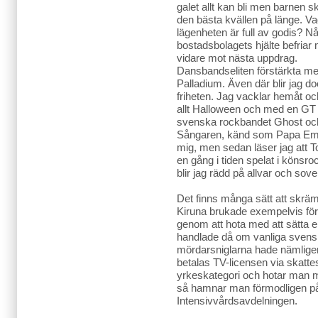
galet allt kan bli men barnen sk
den bästa kvällen på länge. Va
lägenheten är full av godis? Nå
bostadsbolagets hjälte befriar
vidare mot nästa uppdrag.
Dansbandseliten förstärkta me
Palladium. Även där blir jag doc
friheten. Jag vacklar hemåt och
allt Halloween och med en GT i
svenska rockbandet Ghost och
Sångaren, känd som Papa Emer
mig, men sedan läser jag att T
en gång i tiden spelat i könsr
blir jag rädd på allvar och sove
Det finns många sätt att skr
Kiruna brukade exempelvis för
genom att hota med att sätta e
handlade då om vanliga svensk
mördarsniglarna hade nämligen 
betalas TV-licensen via skattes
yrkeskategori och hotar man me
så hamnar man förmodligen på
Intensivvårdsavdelningen.