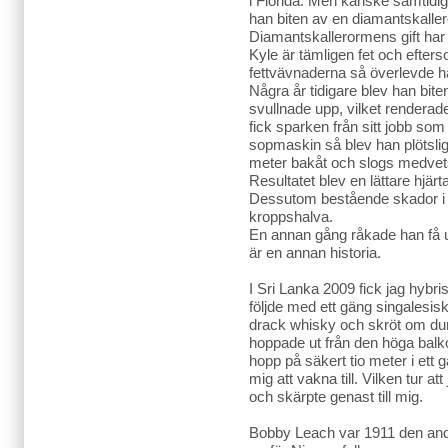
i Florida. Men kanske samtidi
han biten av en diamantskaller
Diamantskallerormens gift har
Kyle är tämligen fet och efte
fettvävnaderna så överlevde ha
Några år tidigare blev han bite
svullnade upp, vilket renderad
fick sparken från sitt jobb som
sopmaskin så blev han plötslig
meter bakåt och slogs medvet
Resultatet blev en lättare hjär
Dessutom bestående skador i 
kroppshalva.
En annan gång råkade han få u
är en annan historia.
I Sri Lanka 2009 fick jag hybri
följde med ett gäng singalesiska
drack whisky och skröt om du
hoppade ut från den höga balk
hopp på säkert tio meter i ett ga
mig att vakna till. Vilken tur a
och skärpte genast till mig.
Bobby Leach var 1911 den and