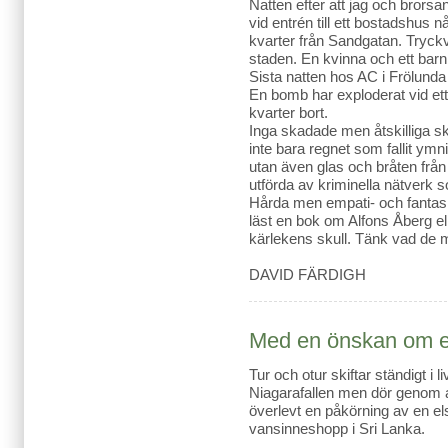
Natten efter att jag och bror
vid entrén till ett bostadshus n
kvarter från Sandgatan. Tryck
staden. En kvinna och ett barn t
Sista natten hos AC i Frölunda 
En bomb har exploderat vid ett
kvarter bort.
Inga skadade men åtskilliga s
inte bara regnet som fallit y
utan även glas och bråten frå
utförda av kriminella nätverk 
Hårda men empati- och fantas
läst en bok om Alfons Åberg ell
kärlekens skull. Tänk vad de 
DAVID FÄRDIGH
Med en önskan om 
Tur och otur skiftar ständigt i l
Niagarafallen men dör genom at
överlevt en påkörning av en el
vansinneshopp i Sri Lanka.