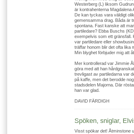
Westerberg (L) liksom Gudru
är kontrahenterna Magdalena A
De kan tyckas vara väldigt ol
gemensamma drag. Båda är tre
spontana. Fast kanske att man i
partiledare? Ebba Buschs (KD
exempelvis som ett gränsfall.
var partiledare eller showbusi
träffar honom blir det ofta li
Min blyghet förbjuder mig att å
Mer kontrollerad var Jimmie Åk
göra med att han hårdgranskat
trevligast av partiledarna var
på kaffe, men det berodde nog 
stadsdelen Majorna. Där röstar
han var glad.
DAVID FÄRDIGH
Spöken, sniglar, Elv
Visst spökar det! Åtminstone u