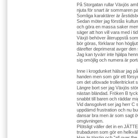
På Storgatan rullar Växjös ambu
njuta för snart är sommaren p
Somliga karaktärer är årstids
Sedan möter jag förstås kultur
och göra en massa saker men 
säger att hon vill vara med i ti
Växjö behöver återuppstå som
bör göras, förklarar hon höglju
därefter deprimerat avger den s
Jag kan tyvärr inte hjälpa henn
sig omöjlig och numera är porta
Inne i krogdunket hälsar jag på 
handen men som gör ett försynt
om det utlovade trolleritricket
Längre bort ser jag Växjös stör
nästan bländad. Fröken B tycks
snabbt till baren och räddar m
Vid dansgolvet ser jag herr C 
uppdämd frustration och nu bu
dansar bra men är som sagt öv
omgivningen.
Plötsligt väller det in en JÄTTE
trubaduren som gör en helkväll
Han är törstig och ”all over t