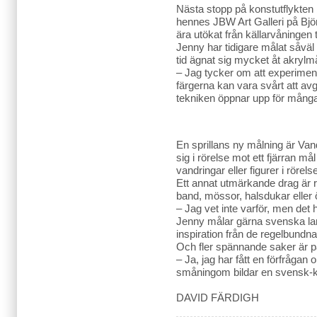
Nästa stopp på konstutflykten
hennes JBW Art Galleri på Björ
ära utökat från källarvåningen 
Jenny har tidigare målat såväl
tid ägnat sig mycket åt akrylmå
– Jag tycker om att experiment
färgerna kan vara svårt att av
tekniken öppnar upp för mång
En sprillans ny målning är Vand
sig i rörelse mot ett fjärran må
vandringar eller figurer i rör
Ett annat utmärkande drag är r
band, mössor, halsdukar eller 
– Jag vet inte varför, men det h
Jenny målar gärna svenska l
inspiration från de regelbundn
Och fler spännande saker är på
– Ja, jag har fått en förfrågan
småningom bildar en svensk-k
DAVID FÄRDIGH