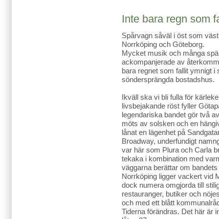
Inte bara regn som fa
Spårvagn såväl i öst som väst.
Norrköping och Göteborg.
Mycket musik och många spä
ackompanjerade av återkomma
bara regnet som fallit ymnigt i
söndersprängda bostadshus.
Ikväll ska vi bli fulla för kärl
livsbejakande röst fyller Götap
legendariska bandet gör två a
möts av solsken och en hängiv
lånat en lägenhet på Sandgata
Broadway, underfundigt namng
var här som Plura och Carla b
tekaka i kombination med varm
väggarna berättar om bandets h
Norrköping ligger vackert vid 
dock numera omgjorda till stili
restauranger, butiker och nöjes
och med ett blått kommunalrå
Tiderna förändras. Det här är i