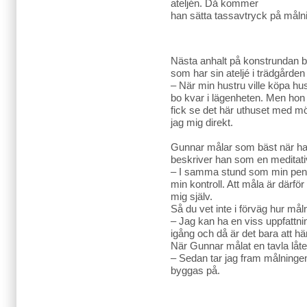
ateljén. Då kommer
han sätta tassavtryck på måln
Nästa anhalt på konstrundan 
som har sin ateljé i trädgården
– När min hustru ville köpa hus
bo kvar i lägenheten. Men hon l
fick se det här uthuset med möjl
jag mig direkt.
Gunnar målar som bäst när ha
beskriver han som en meditati
– I samma stund som min pens
min kontroll. Att måla är därfö
mig själv.
Så du vet inte i förväg hur mål
– Jag kan ha en viss uppfattn
igång och då är det bara att h
När Gunnar målat en tavla låte
– Sedan tar jag fram målningen
byggas på.