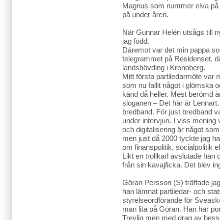
Magnus som nummer elva på min
på under åren.
När Gunnar Helén utsågs till ny
jag född.
Däremot var det min pappa s
telegrammet på Residenset, 
landshövding i Kronoberg.
Mitt första partiledarmöte var 
som nu fallit något i glömska o
känd då heller. Mest berömd 
sloganen – Det här är Lennart
bredband. För just bredband v
under intervjun. I viss menin
och digitalisering är något som
men just då 2000 tyckte jag ha
om finanspolitik, socialpolitik
Likt en trollkarl avslutade ha
från sin kavajficka. Det blev i
Göran Persson (S) träffade ja
han lämnat partiledar- och sta
styrelseordförande för Svea
man lita på Göran. Han har pond
Trevlig men med drag av bess