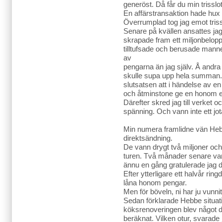
generöst. Då får du min trisslo
En affärstransaktion hade hux fl
Överrumplad tog jag emot tris
Senare på kvällen ansattes jag
skrapade fram ett miljonbelopp
tilltufsade och berusade mann
av
pengarna än jag själv. Å andra
skulle supa upp hela summan. J
slutsatsen att i händelse av e
och åtminstone ge en honom e
Därefter skred jag till verket o
spänning. Och vann inte ett jot
Min numera framlidne vän Hebb
direktsändning.
De vann drygt två miljoner och
turen. Två månader senare van
ännu en gång gratulerade jag d
Efter ytterligare ett halvår r
låna honom pengar.
Men för böveln, ni har ju vunni
Sedan förklarade Hebbe situat
köksrenoveringen blev något 
beräknat. Vilken otur, svarade 