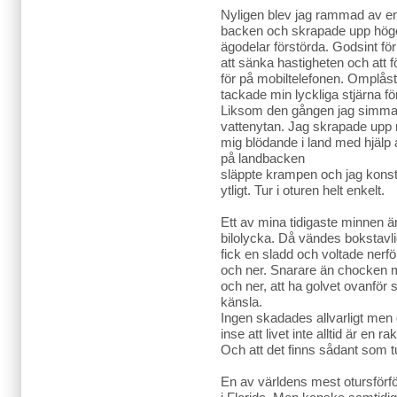
Nyligen blev jag rammad av en e
backen och skrapade upp höger
ägodelar förstörda. Godsint f
att sänka hastigheten och att f
för på mobiltelefonen. Omplås
tackade min lyckliga stjärna f
Liksom den gången jag simmad
vattenytan. Jag skrapade upp
mig blödande i land med hjäl
på landbacken
släppte krampen och jag konst
ytligt. Tur i oturen helt enkelt.
Ett av mina tidigaste minnen 
bilolycka. Då vändes bokstavli
fick en sladd och voltade nerfö
och ner. Snarare än chocken min
och ner, att ha golvet ovanför 
känsla.
Ingen skadades allvarligt men 
inse att livet inte alltid är en ra
Och att det finns sådant som tu
En av världens mest otursförf