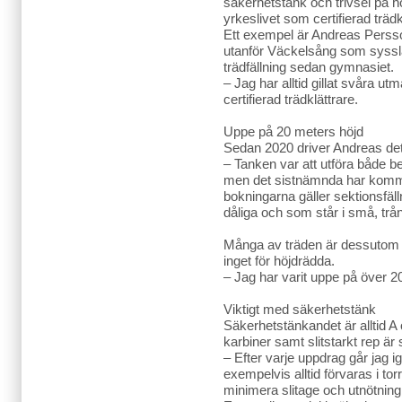
säkerhetstänk och trivsel på h
yrkeslivet som certifierad trädk
Ett exempel är Andreas Persso
utanför Väckelsång som syss
trädfällning sedan gymnasiet.
– Jag har alltid gillat svåra utm
certifierad trädklättrare.
Uppe på 20 meters höjd
Sedan 2020 driver Andreas det
– Tanken var att utföra både be
men det sistnämnda har kommit
bokningarna gäller sektionsfälln
dåliga och som står i små, tr
Många av träden är dessutom 
inget för höjdrädda.
– Jag har varit uppe på över 2
Viktigt med säkerhetstänk
Säkerhetstänkandet är alltid A
karbiner samt slitstarkt rep är 
– Efter varje uppdrag går jag 
exempelvis alltid förvaras i to
minimera slitage och utnötning