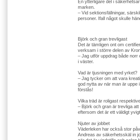
En ytterligare del i säkerhets
marken.
– Vid sektionsfällningar, särskilt
personer. Ifall något skulle hän
Björk och gran trevligast
Det är tämligen ont om certifie
verksam i större delen av Kro
– Jag utför uppdrag både norr 
i väster.
Vad är tjusningen med yrket?
– Jag tycker om att vara kreat
god nytta av när man är uppe i t
förstås!
Vilka träd är roligast respekti
– Björk och gran är trevliga at
eftersom det är ett väldigt yv
Njuter av jobbet
Väderleken har också stor påver
Andreas av säkerhetsskäl in j