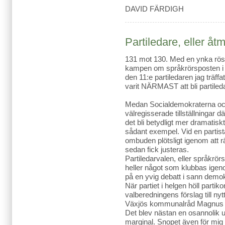
DAVID FÄRDIGH
Partiledare, eller åt
131 mot 130. Med en ynka rös
kampen om språkrörsposten i 
den 11:e partiledaren jag träf
varit NÄRMAST att bli partiled
Medan Socialdemokraterna oc
välregisserade tillställningar 
det bli betydligt mer dramatiskt 
sådant exempel. Vid en parti
ombuden plötsligt igenom att r
sedan fick justeras.
Partiledarvalen, eller språkrörs
heller något som klubbas ige
på en yvig debatt i sann demo
När partiet i helgen höll part
valberedningens förslag till nyt
Växjös kommunalråd Magnus 
Det blev nästan en osannolik 
marginal. Snopet även för mi